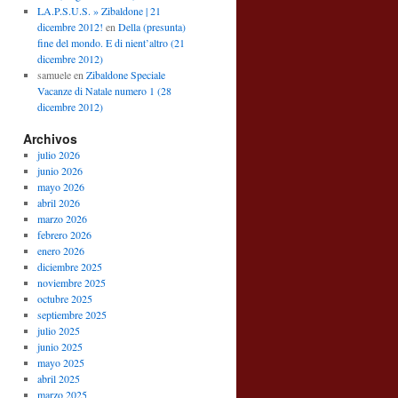
LA.P.S.U.S. » Zibaldone | 21
dicembre 2012!
en
Della (presunta)
fine del mondo. E di nient’altro (21
dicembre 2012)
samuele
en
Zibaldone Speciale
Vacanze di Natale numero 1 (28
dicembre 2012)
Archivos
julio 2026
junio 2026
mayo 2026
abril 2026
marzo 2026
febrero 2026
enero 2026
diciembre 2025
noviembre 2025
octubre 2025
septiembre 2025
julio 2025
junio 2025
mayo 2025
abril 2025
marzo 2025