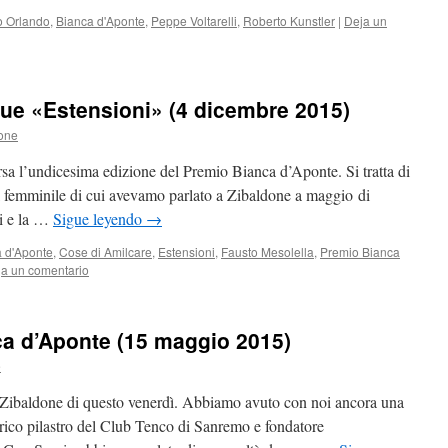
o Orlando
,
Bianca d'Aponte
,
Peppe Voltarelli
,
Roberto Kunstler
|
Deja un
sue «Estensioni» (4 dicembre 2015)
one
ersa l’undicesima edizione del Premio Bianca d’Aponte. Si tratta di
l femminile di cui avevamo parlato a Zibaldone a maggio di
ni e la …
Sigue leyendo
→
 d'Aponte
,
Cose di Amilcare
,
Estensioni
,
Fausto Mesolella
,
Premio Bianca
a un comentario
ca d’Aponte (15 maggio 2015)
e
lo Zibaldone di questo venerdì. Abbiamo avuto con noi ancora una
rico pilastro del Club Tenco di Sanremo e fondatore