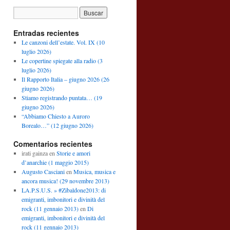
Entradas recientes
Le canzoni dell’estate. Vol. IX (10
luglio 2026)
Le copertine spiegate alla radio (3
luglio 2026)
Il Rapporto Italia – giugno 2026 (26
giugno 2026)
Stiamo registrando puntata… (19
giugno 2026)
“Abbiamo Chiesto a Auroro
Borealo…” (12 giugno 2026)
Comentarios recientes
irati gainza
en
Storie e amori
d’anarchie (1 maggio 2015)
Augusto Casciani
en
Musica, musica e
ancora musica! (29 novembre 2013)
LA.P.S.U.S. » #Zibaldone2013: di
emigranti, imbonitori e divinità del
rock (11 gennaio 2013)
en
Di
emigranti, imbonitori e divinità del
rock (11 gennaio 2013)