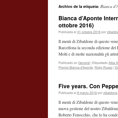
Bianca d’
Archivo de la etiqueta:
contenido
Bianca d’Aponte Intern
ottobre 2016)
Publicada el
31 octubre 2016
por
zibaldo
Il menù di Zibaldone di questo vener
Barcellona la seconda edizione del 
Molti e di molte nazionalità gli arti
Publicado en
General
|
Etiquetado
Alba A
Premio Bianca d'Aponte
,
Ricky Russo
|
De
Five years. Con Peppe 
Publicada el
8 marzo 2016
por
zibaldone
Il menù di Zibaldone di questo vener
nuova gestione del nostro Zibaldone
Roberto Fenocchio, che lo ha cond