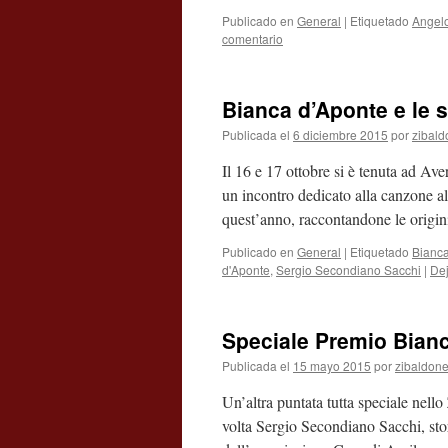
Publicado en
General
|
Etiquetado
Angel
comentario
Bianca d’Aponte e le 
Publicada el
6 diciembre 2015
por
zibald
Il 16 e 17 ottobre si è tenuta ad Av
un incontro dedicato alla canzone a
quest’anno, raccontandone le origi
Publicado en
General
|
Etiquetado
Bianca
d'Aponte
,
Sergio Secondiano Sacchi
|
Dej
Speciale Premio Bian
Publicada el
15 mayo 2015
por
zibaldon
Un’altra puntata tutta speciale nel
volta Sergio Secondiano Sacchi, sto