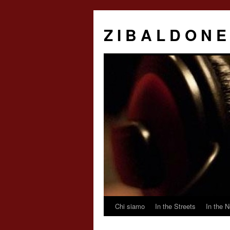
Z I B A L D O N E
Chi siamo
In the Streets
In the N
Saltar
al