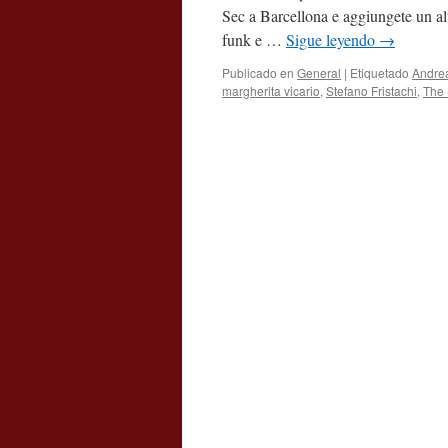
Sec a Barcellona e aggiungete un altr
funk e …
Sigue leyendo
→
Publicado en
General
|
Etiquetado
Andre
margherita vicario
,
Stefano Fristachi
,
The 