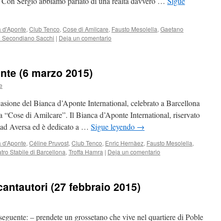
. Con Sergio abbiamo parlato di una realtà davvero …
Sigue
 d'Aponte
,
Club Tenco
,
Cose di Amilcare
,
Fausto Mesolella
,
Gaetano
o Secondiano Sacchi
|
Deja un comentario
nte (6 marzo 2015)
e
casione del Bianca d’Aponte International, celebrato a Barcellona
“Cose di Amilcare”. Il Bianca d’Aponte International, riservato
ni ad Aversa ed è dedicato a …
Sigue leyendo
→
 d'Aponte
,
Céline Pruvost
,
Club Tenco
,
Enric Hernàez
,
Fausto Mesolella
,
tro Stabile di Barcellona
,
Troffa Hamra
|
Deja un comentario
 cantautori (27 febbraio 2015)
 seguente: – prendete un grossetano che vive nel quartiere di Poble