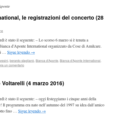
Aponte
ational, le registrazioni del concerto (28
ne
dì è stato il seguente: – Lo scorso 6 marzo si è tenuta a
Bianca d’Aponte International organizzato da Cose di Amilcare.
sti …
Sigue leyendo
→
vesini
,
berardo staglianò
,
Bianca d'Aponte
,
Bianca d'Aponte International
,
ja un comentario
Voltarelli (4 marzo 2016)
dì è stato il seguente: – oggi festeggiamo i cinque anni della
! Il programma era nato nell’autunno del 1997 su idea dall’amico
otto fino …
Sigue leyendo
→