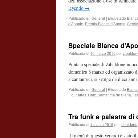
dell’associazione Cose di Amilcare
leyendo
→
Publicado en
General
|
Etiquetado
Bianca
d'Aponte
,
Premio Bianca d'Aponte
,
Sergi
Speciale Bianca d’Apo
Publicada el
10 marzo 2015
por
zibaldon
Puntata speciale di Zibaldone in oc
domenica 8 marzo ed organizzato da 
a cantautrici, si svolge da dieci an
Publicado en
General
|
Etiquetado
Bianca
Flo
,
Katres
,
Raiz
,
Samantha de Siena
,
Tea
Tra funk e palestre di
Publicada el
1 marzo 2015
por
zibaldone
Il menù di questo venerdì è stato il