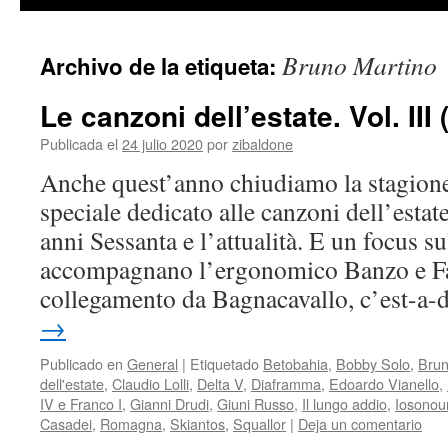
contenido
Bruno Martino
Archivo de la etiqueta:
Le canzoni dell’estate. Vol. III 
Publicada el
24 julio 2020
por
zibaldone
Anche quest’anno chiudiamo la stagion
speciale dedicato alle canzoni dell’estate
anni Sessanta e l’attualità. E un focus 
accompagnano l’ergonomico Banzo e Fa
collegamento da Bagnacavallo, c’est-a
→
Publicado en
General
|
Etiquetado
Betobahia
,
Bobby Solo
,
Bru
dell'estate
,
Claudio Lolli
,
Delta V
,
Diaframma
,
Edoardo Vianello
,
IV e Franco I
,
Gianni Drudi
,
Giuni Russo
,
Il lungo addio
,
Iosonou
Casadei
,
Romagna
,
Skiantos
,
Squallor
|
Deja un comentario