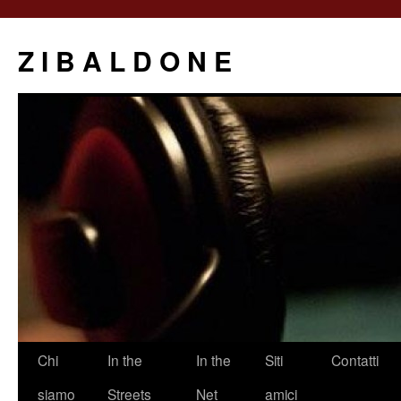
Z I B A L D O N E
Saltar
Chi
In the
In the
Siti
Contatti
al
siamo
Streets
Net
amici