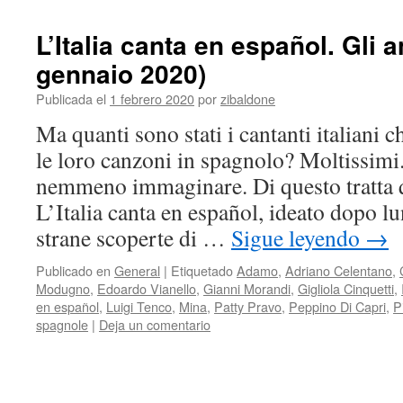
L’Italia canta en español. Gli 
gennaio 2020)
Publicada el
1 febrero 2020
por
zibaldone
Ma quanti sono stati i cantanti italiani 
le loro canzoni in spagnolo? Moltissimi
nemmeno immaginare. Di questo tratta q
L’Italia canta en español, ideato dopo l
strane scoperte di …
Sigue leyendo
→
Publicado en
General
|
Etiquetado
Adamo
,
Adriano Celentano
,
Modugno
,
Edoardo Vianello
,
Gianni Morandi
,
Gigliola Cinquetti
,
en español
,
Luigi Tenco
,
Mina
,
Patty Pravo
,
Peppino Di Capri
,
P
spagnole
|
Deja un comentario