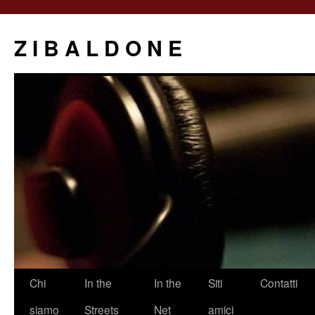
Z I B A L D O N E
Saltar
Chi
In the
In the
Siti
Contatti
al
siamo
Streets
Net
amici