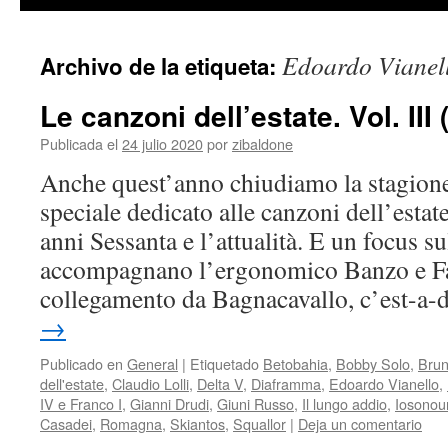
contenido
Edoardo Vianel
Archivo de la etiqueta:
Le canzoni dell’estate. Vol. III 
Publicada el
24 julio 2020
por
zibaldone
Anche quest’anno chiudiamo la stagion
speciale dedicato alle canzoni dell’estate
anni Sessanta e l’attualità. E un focus 
accompagnano l’ergonomico Banzo e Fa
collegamento da Bagnacavallo, c’est-a
→
Publicado en
General
|
Etiquetado
Betobahia
,
Bobby Solo
,
Bru
dell'estate
,
Claudio Lolli
,
Delta V
,
Diaframma
,
Edoardo Vianello
,
IV e Franco I
,
Gianni Drudi
,
Giuni Russo
,
Il lungo addio
,
Iosonou
Casadei
,
Romagna
,
Skiantos
,
Squallor
|
Deja un comentario