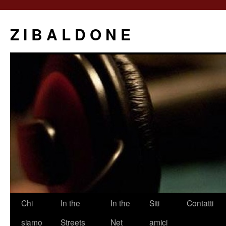
Z I B A L D O N E
Saltar
Chi
In the
In the
Siti
Contatti
al
siamo
Streets
Net
amici