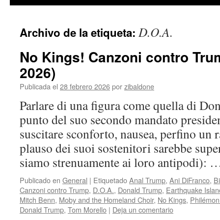
contenido
D.O.A.
Archivo de la etiqueta:
No Kings! Canzoni contro Tru
2026)
Publicada el
28 febrero 2026
por
zibaldone
Parlare di una figura come quella di Do
punto del suo secondo mandato presiden
suscitare sconforto, nausea, perfino un r
plauso dei suoi sostenitori sarebbe super
siamo strenuamente ai loro antipodi):
Publicado en
General
|
Etiquetado
Anal Trump
,
Ani DiFranco
,
Bi
Canzoni contro Trump
,
D.O.A.
,
Donald Trump
,
Earthquake Islan
Mitch Benn
,
Moby and the Homeland Choir
,
No Kings
,
Philémon
Donald Trump
,
Tom Morello
|
Deja un comentario