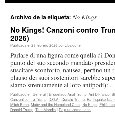
contenido
No Kings
Archivo de la etiqueta:
No Kings! Canzoni contro Tru
2026)
Publicada el
28 febrero 2026
por
zibaldone
Parlare di una figura come quella di Do
punto del suo secondo mandato presiden
suscitare sconforto, nausea, perfino un r
plauso dei suoi sostenitori sarebbe super
siamo strenuamente ai loro antipodi):
Publicado en
General
|
Etiquetado
Anal Trump
,
Ani DiFranco
,
Bi
Canzoni contro Trump
,
D.O.A.
,
Donald Trump
,
Earthquake Islan
Mitch Benn
,
Moby and the Homeland Choir
,
No Kings
,
Philémon
Donald Trump
,
Tom Morello
|
Deja un comentario