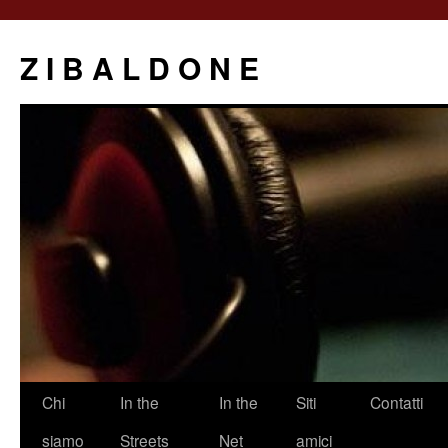
Z I B A L D O N E
Saltar
Chi
In the
In the
Siti
Contatti
al
siamo
Streets
Net
amici