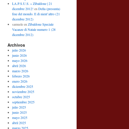
LA.P.S.U.S. » Zibaldone | 21
dicembre 2012!
en
Della (presunta)
fine del mondo. E di nient’altro (21
dicembre 2012)
samuele
en
Zibaldone Speciale
Vacanze di Natale numero 1 (28
dicembre 2012)
Archivos
julio 2026
junio 2026
mayo 2026
abril 2026
marzo 2026
febrero 2026
enero 2026
diciembre 2025
noviembre 2025
octubre 2025
septiembre 2025
julio 2025
junio 2025
mayo 2025
abril 2025
marzo 2025