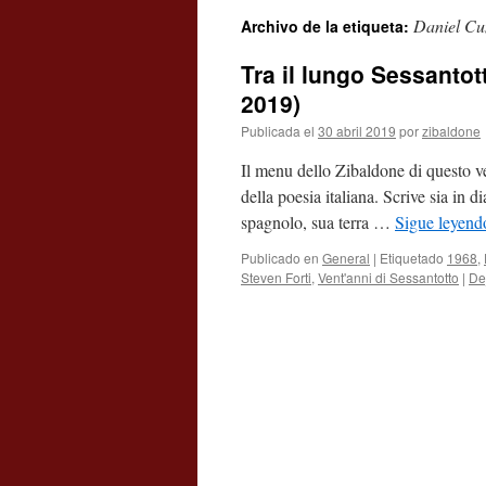
Daniel Cu
Archivo de la etiqueta:
contenido
Tra il lungo Sessantot
2019)
Publicada el
30 abril 2019
por
zibaldone
Il menu dello Zibaldone di questo ve
della poesia italiana. Scrive sia in di
spagnolo, sua terra …
Sigue leyen
Publicado en
General
|
Etiquetado
1968
,
Steven Forti
,
Vent'anni di Sessantotto
|
De