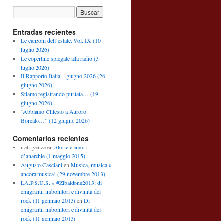
Entradas recientes
Le canzoni dell’estate. Vol. IX (10
luglio 2026)
Le copertine spiegate alla radio (3
luglio 2026)
Il Rapporto Italia – giugno 2026 (26
giugno 2026)
Stiamo registrando puntata… (19
giugno 2026)
“Abbiamo Chiesto a Auroro
Borealo…” (12 giugno 2026)
Comentarios recientes
irati gainza
en
Storie e amori
d’anarchie (1 maggio 2015)
Augusto Casciani
en
Musica, musica e
ancora musica! (29 novembre 2013)
LA.P.S.U.S. » #Zibaldone2013: di
emigranti, imbonitori e divinità del
rock (11 gennaio 2013)
en
Di
emigranti, imbonitori e divinità del
rock (11 gennaio 2013)