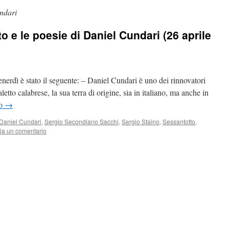
ndari
to e le poesie di Daniel Cundari (26 aprile
nerdì è stato il seguente: – Daniel Cundari è uno dei rinnovatori
aletto calabrese, la sua terra di origine, sia in italiano, ma anche in
do
→
Daniel Cundari
,
Sergio Secondiano Sacchi
,
Sergio Staino
,
Sessantotto
,
ja un comentario