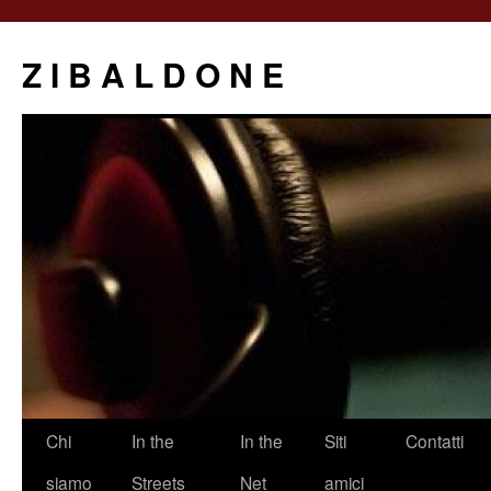
Z I B A L D O N E
Saltar
Chi
In the
In the
Siti
Contatti
al
siamo
Streets
Net
amici