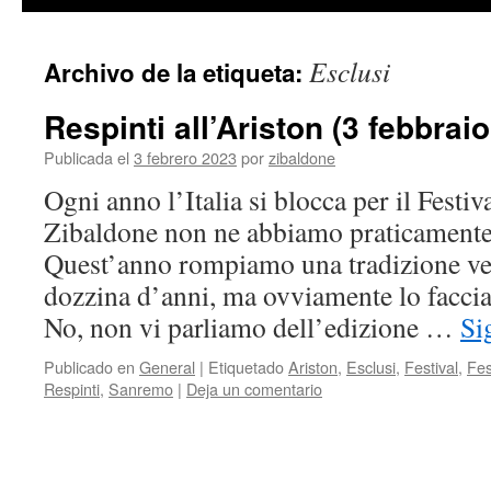
contenido
Esclusi
Archivo de la etiqueta:
Respinti all’Ariston (3 febbrai
Publicada el
3 febrero 2023
por
zibaldone
Ogni anno l’Italia si blocca per il Festi
Zibaldone non ne abbiamo praticamente 
Quest’anno rompiamo una tradizione vec
dozzina d’anni, ma ovviamente lo facci
No, non vi parliamo dell’edizione …
Si
Publicado en
General
|
Etiquetado
Ariston
,
Esclusi
,
Festival
,
Fes
Respinti
,
Sanremo
|
Deja un comentario