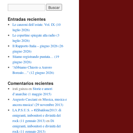
Entradas recientes
Le canzoni dell’estate. Vol. IX (10
luglio 2026)
Le copertine spiegate alla radio (3
luglio 2026)
Il Rapporto Italia – giugno 2026 (26
giugno 2026)
Stiamo registrando puntata… (19
giugno 2026)
“Abbiamo Chiesto a Auroro
Borealo…” (12 giugno 2026)
Comentarios recientes
irati gainza
en
Storie e amori
d’anarchie (1 maggio 2015)
Augusto Casciani
en
Musica, musica e
ancora musica! (29 novembre 2013)
LA.P.S.U.S. » #Zibaldone2013: di
emigranti, imbonitori e divinità del
rock (11 gennaio 2013)
en
Di
emigranti, imbonitori e divinità del
rock (11 gennaio 2013)