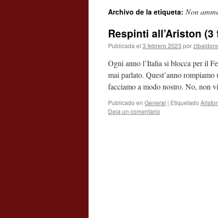
Non amme
Archivo de la etiqueta:
contenido
Respinti all’Ariston (3
Publicada el
3 febrero 2023
por
zibaldon
Ogni anno l’Italia si blocca per il
mai parlato. Quest’anno rompiamo u
facciamo a modo nostro. No, non v
Publicado en
General
|
Etiquetado
Aristo
Deja un comentario