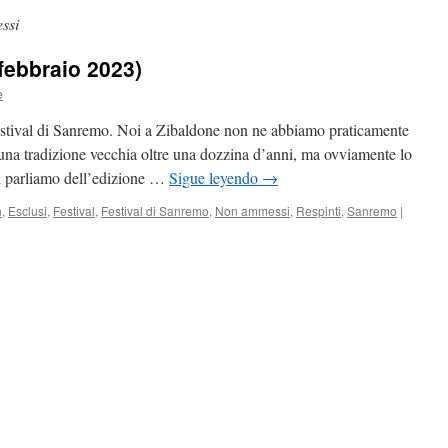
ssi
 febbraio 2023)
e
 Festival di Sanremo. Noi a Zibaldone non ne abbiamo praticamente
na tradizione vecchia oltre una dozzina d’anni, ma ovviamente lo
i parliamo dell’edizione …
Sigue leyendo
→
n
,
Esclusi
,
Festival
,
Festival di Sanremo
,
Non ammessi
,
Respinti
,
Sanremo
|