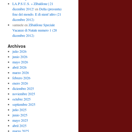
LA.P.S.U.S. » Zibaldone | 21
dicembre 2012!
en
Della (presunta)
fine del mondo. E di nient’altro (21
dicembre 2012)
samuele
en
Zibaldone Speciale
Vacanze di Natale numero 1 (28
dicembre 2012)
Archivos
julio 2026
junio 2026
mayo 2026
abril 2026
marzo 2026
febrero 2026
enero 2026
diciembre 2025
noviembre 2025
octubre 2025
septiembre 2025
julio 2025
junio 2025
mayo 2025
abril 2025
marzo 2025