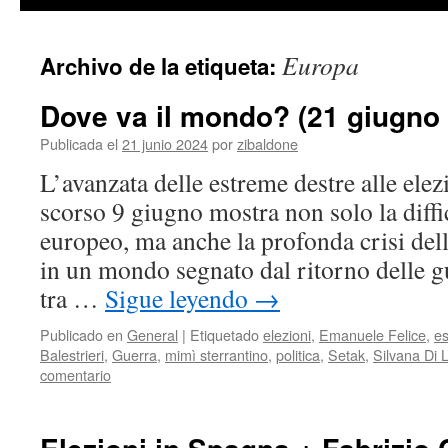
contenido
Europa
Archivo de la etiqueta:
Dove va il mondo? (21 giugno
Publicada el
21 junio 2024
por
zibaldone
L’avanzata delle estreme destre alle elez
scorso 9 giugno mostra non solo la diffic
europeo, ma anche la profonda crisi dell
in un mondo segnato dal ritorno delle gu
tra …
Sigue leyendo
→
Publicado en
General
|
Etiquetado
elezioni
,
Emanuele Felice
,
es
Balestrieri
,
Guerra
,
mimì sterrantino
,
politica
,
Setak
,
Silvana Di 
comentario