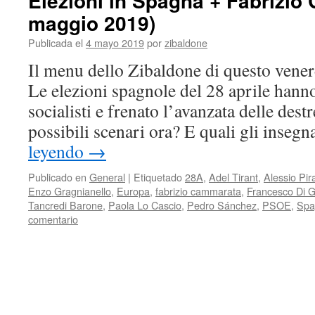
Elezioni in Spagna + Fabrizio
maggio 2019)
Publicada el
4 mayo 2019
por
zibaldone
Il menu dello Zibaldone di questo venerd
Le elezioni spagnole del 28 aprile hanno 
socialisti e frenato l’avanzata delle dest
possibili scenari ora? E quali gli inse
leyendo
→
Publicado en
General
|
Etiquetado
28A
,
Adel Tirant
,
Alessio Pir
Enzo Gragnianello
,
Europa
,
fabrizio cammarata
,
Francesco Di 
Tancredi Barone
,
Paola Lo Cascio
,
Pedro Sánchez
,
PSOE
,
Spa
comentario