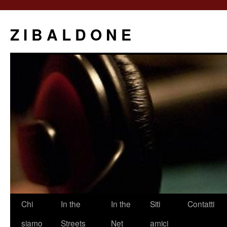
Z I B A L D O N E
Saltar
Chi
In the
In the
Siti
Contatti
al
siamo
Streets
Net
amici