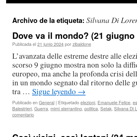
contenido
Silvana Di Lore
Archivo de la etiqueta:
Dove va il mondo? (21 giugno
Publicada el
21 junio 2024
por
zibaldone
L’avanzata delle estreme destre alle elez
scorso 9 giugno mostra non solo la diffic
europeo, ma anche la profonda crisi dell
in un mondo segnato dal ritorno delle gu
tra …
Sigue leyendo
→
Publicado en
General
|
Etiquetado
elezioni
,
Emanuele Felice
,
es
Balestrieri
,
Guerra
,
mimì sterrantino
,
politica
,
Setak
,
Silvana Di 
comentario