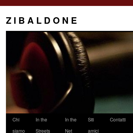
Z I B A L D O N E
Saltar
Chi
In the
In the
Siti
Contatti
al
siamo
Streets
Net
amici