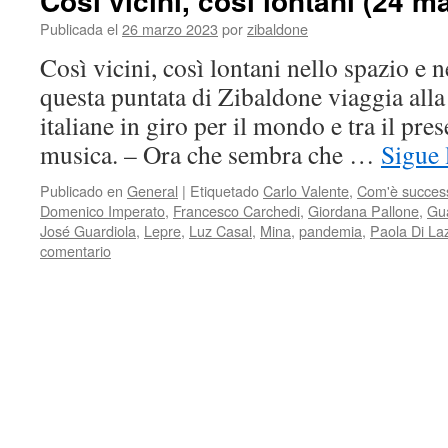
Così vicini, così lontani (24 m
Publicada el
26 marzo 2023
por
zibaldone
Così vicini, così lontani nello spazio e 
questa puntata di Zibaldone viaggia alla
italiane in giro per il mondo e tra il pres
musica. – Ora che sembra che …
Sigue
Publicado en
General
|
Etiquetado
Carlo Valente
,
Com'è succes
Domenico Imperato
,
Francesco Carchedi
,
Giordana Pallone
,
Gua
José Guardiola
,
Lepre
,
Luz Casal
,
Mina
,
pandemia
,
Paola Di La
comentario