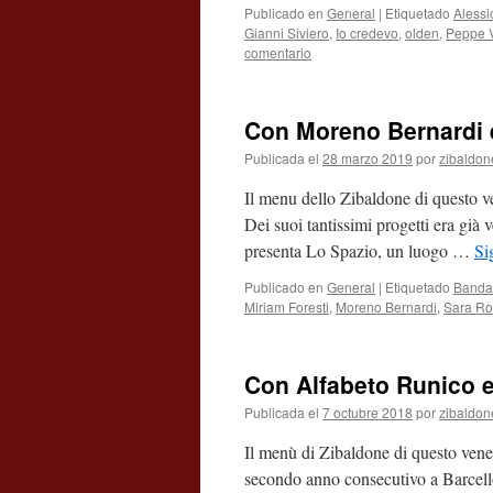
Publicado en
General
|
Etiquetado
Alessi
Gianni Siviero
,
Io credevo
,
olden
,
Peppe Vo
comentario
Con Moreno Bernardi 
Publicada el
28 marzo 2019
por
zibaldon
Il menu dello Zibaldone di questo v
Dei suoi tantissimi progetti era già 
presenta Lo Spazio, un luogo …
Si
Publicado en
General
|
Etiquetado
Banda
Miriam Foresti
,
Moreno Bernardi
,
Sara R
Con Alfabeto Runico e
Publicada el
7 octubre 2018
por
zibaldon
Il menù di Zibaldone di questo vener
secondo anno consecutivo a Barcellon