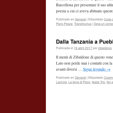
Barcellona per presentare il suo ult
poesia a cui ci aveva abituato que
Publicado en
General
|
Etiquetado
Cose d
Piero Pesce
,
TransHumus
|
Deja un come
Dalla Tanzania a Puebl
Publicada el
16 abril 2017
por
zibaldone
Il menù di Zibaldone di questo vener
Lato non perde mai i contatti con la
avanti diversi …
Sigue leyendo
→
Publicado en
General
|
Etiquetado
Cosimo
Lariccia
,
La terra di Piero
,
Nada Trio
,
No s