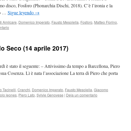
imo disco, Fosforo (Phonarchia Dischi, 2018). C’è l’ironia e la
sto …
Sigue leyendo
→
i Amilcare
,
Domenico Imperato
,
Fausto Mesolella
,
Fosforo
,
Matteo Fiorino
,
ntario
o Seco (14 aprile 2017)
dì è stato il seguente: – Attivissimo da tempo a Barcellona, Piero
 sua Cosenza. Lì è nata l’associazione La terra di Piero che porta
 Tacinelli
,
Cranchi
,
Domenico Imperato
,
Fausto Mesolella
,
Giacomo
olo leones
,
Piero Lato
,
Sylvie Genovese
|
Deja un comentario