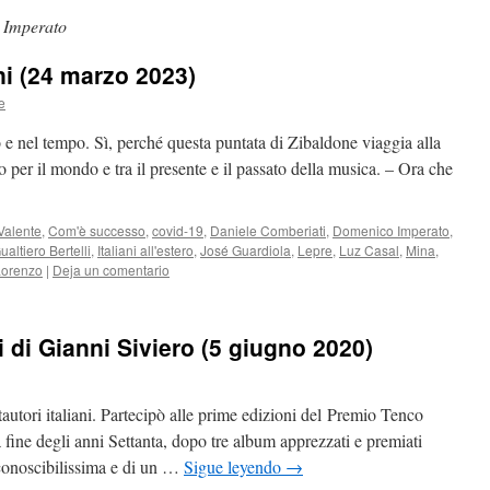
 Imperato
ani (24 marzo 2023)
e
o e nel tempo. Sì, perché questa puntata di Zibaldone viaggia alla
ro per il mondo e tra il presente e il passato della musica. – Ora che
Valente
,
Com'è successo
,
covid-19
,
Daniele Comberiati
,
Domenico Imperato
,
ualtiero Bertelli
,
Italiani all'estero
,
José Guardiola
,
Lepre
,
Luz Casal
,
Mina
,
Lorenzo
|
Deja un comentario
 di Gianni Siviero (5 giugno 2020)
autori italiani. Partecipò alle prime edizioni del Premio Tenco
fine degli anni Settanta, dopo tre album apprezzati e premiati
 riconoscibilissima e di un …
Sigue leyendo
→