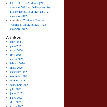
LA.P.S.U.S. » Zibaldone | 21
dicembre 2012!
en
Della (presunta)
fine del mondo. E di nient’altro (21
dicembre 2012)
samuele
en
Zibaldone Speciale
Vacanze di Natale numero 1 (28
dicembre 2012)
Archivos
julio 2026
junio 2026
mayo 2026
abril 2026
marzo 2026
febrero 2026
enero 2026
diciembre 2025
noviembre 2025
octubre 2025
septiembre 2025
julio 2025
junio 2025
mayo 2025
abril 2025
marzo 2025