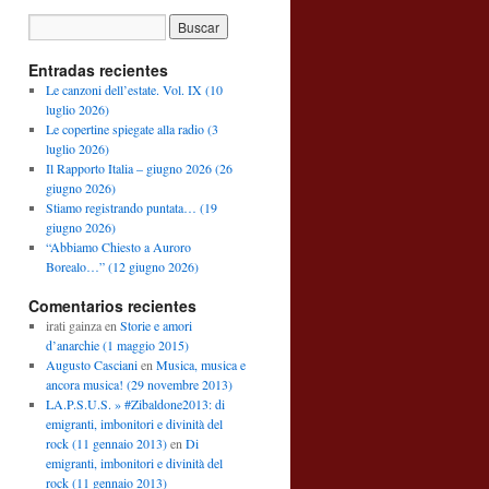
Entradas recientes
Le canzoni dell’estate. Vol. IX (10
luglio 2026)
Le copertine spiegate alla radio (3
luglio 2026)
Il Rapporto Italia – giugno 2026 (26
giugno 2026)
Stiamo registrando puntata… (19
giugno 2026)
“Abbiamo Chiesto a Auroro
Borealo…” (12 giugno 2026)
Comentarios recientes
irati gainza
en
Storie e amori
d’anarchie (1 maggio 2015)
Augusto Casciani
en
Musica, musica e
ancora musica! (29 novembre 2013)
LA.P.S.U.S. » #Zibaldone2013: di
emigranti, imbonitori e divinità del
rock (11 gennaio 2013)
en
Di
emigranti, imbonitori e divinità del
rock (11 gennaio 2013)