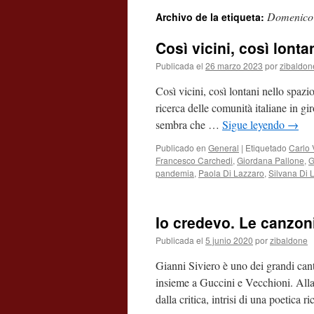
Domenico
Archivo de la etiqueta:
contenido
Così vicini, così lont
Publicada el
26 marzo 2023
por
zibaldon
Così vicini, così lontani nello spazi
ricerca delle comunità italiane in gi
sembra che …
Sigue leyendo
→
Publicado en
General
|
Etiquetado
Carlo 
Francesco Carchedi
,
Giordana Pallone
,
G
pandemia
,
Paola Di Lazzaro
,
Silvana Di 
Io credevo. Le canzoni
Publicada el
5 junio 2020
por
zibaldone
Gianni Siviero è uno dei grandi cant
insieme a Guccini e Vecchioni. Alla 
dalla critica, intrisi di una poetica