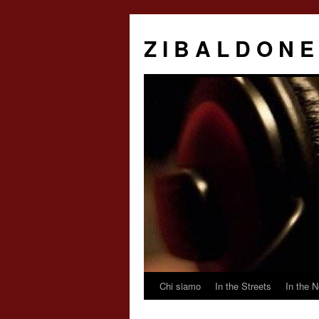
Z I B A L D O N E
Chi siamo
In the Streets
In the N
Saltar
al