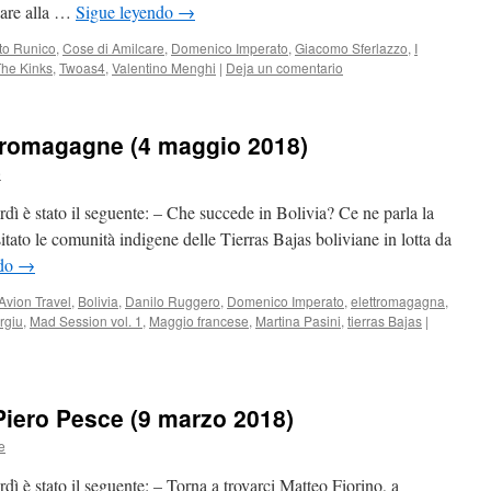
care alla …
Sigue leyendo
→
to Runico
,
Cose di Amilcare
,
Domenico Imperato
,
Giacomo Sferlazzo
,
I
he Kinks
,
Twoas4
,
Valentino Menghi
|
Deja un comentario
ettromagagne (4 maggio 2018)
e
dì è stato il seguente: – Che succede in Bolivia? Ce ne parla la
itato le comunità indigene delle Tierras Bajas boliviane in lotta da
ndo
→
Avion Travel
,
Bolivia
,
Danilo Ruggero
,
Domenico Imperato
,
elettromagagna
,
rgiu
,
Mad Session vol. 1
,
Maggio francese
,
Martina Pasini
,
tierras Bajas
|
Piero Pesce (9 marzo 2018)
e
dì è stato il seguente: – Torna a trovarci Matteo Fiorino, a