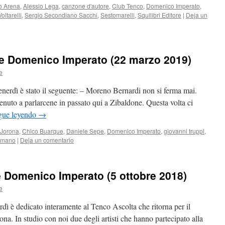
o Arena
,
Alessio Lega
,
canzone d'autore
,
Club Tenco
,
Domenico Imperato
,
ltarelli
,
Sergio Secondiano Sacchi
,
Sestomarelli
,
Squilibri Editore
|
Deja un
e Domenico Imperato (22 marzo 2019)
e
enerdì è stato il seguente: – Moreno Bernardi non si ferma mai.
venuto a parlarcene in passato qui a Zibaldone. Questa volta ci
gue leyendo
→
Jorona
,
Chico Buarque
,
Daniele Sepe
,
Domenico Imperato
,
giovanni truppi
,
omano
|
Deja un comentario
 Domenico Imperato (5 ottobre 2018)
e
dì è dedicato interamente al Tenco Ascolta che ritorna per il
a. In studio con noi due degli artisti che hanno partecipato alla