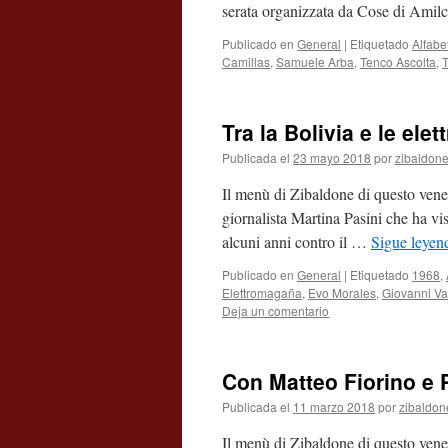
serata organizzata da Cose di Amil
Publicado en
General
|
Etiquetado
Alfabe
Camillas
,
Samuele Arba
,
Tenco Ascolta
,
T
Tra la Bolivia e le el
Publicada el
23 mayo 2018
por
zibaldon
Il menù di Zibaldone di questo vener
giornalista Martina Pasini che ha vis
alcuni anni contro il …
Sigue leye
Publicado en
General
|
Etiquetado
1968
,
Elettromagaña
,
Evo Morales
,
Giovanni Va
Deja un comentario
Con Matteo Fiorino e 
Publicada el
11 marzo 2018
por
zibaldon
Il menù di Zibaldone di questo vener