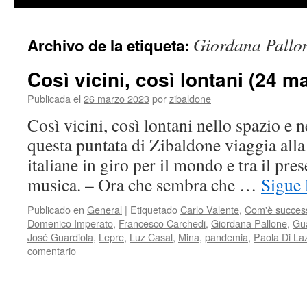
contenido
Giordana Pallo
Archivo de la etiqueta:
Così vicini, così lontani (24 m
Publicada el
26 marzo 2023
por
zibaldone
Così vicini, così lontani nello spazio e 
questa puntata di Zibaldone viaggia alla
italiane in giro per il mondo e tra il pres
musica. – Ora che sembra che …
Sigue
Publicado en
General
|
Etiquetado
Carlo Valente
,
Com'è succes
Domenico Imperato
,
Francesco Carchedi
,
Giordana Pallone
,
Gua
José Guardiola
,
Lepre
,
Luz Casal
,
Mina
,
pandemia
,
Paola Di La
comentario