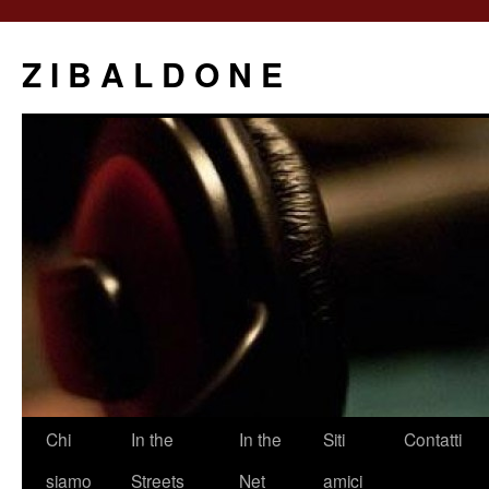
Z I B A L D O N E
Saltar
Chi
In the
In the
Siti
Contatti
al
siamo
Streets
Net
amici