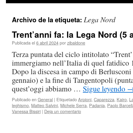
contenido
Lega Nord
Archivo de la etiqueta:
Trent’anni fa: la Lega Nord (5 
Publicada el
6 abril 2024
por
zibaldone
Terza puntata del ciclo intitolato “Trent’
immergiamo nell’Italia di quel fatidico 
Dopo la discesa in campo di Berlusconi 
gennaio) e la fine di Tangentopoli (punt
quest’oggi abbiamo …
Sigue leyendo
Publicado en
General
|
Etiquetado
Arpioni
,
Caparezza
,
Kairo
,
L
leghismo
,
Matteo Salvini
,
Michele Serra
,
Padania
,
Paolo Barcell
Vanessa Bissiri
|
Deja un comentario