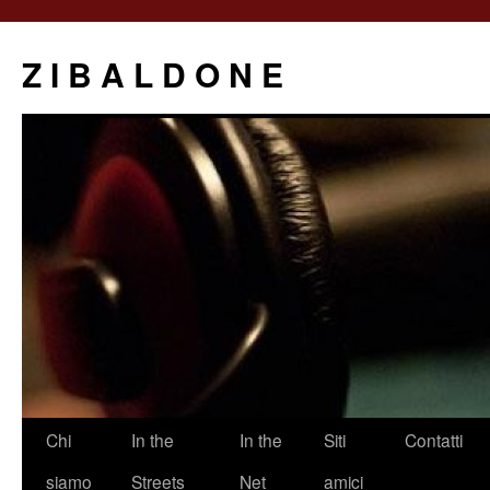
Z I B A L D O N E
Saltar
Chi
In the
In the
Siti
Contatti
al
siamo
Streets
Net
amici