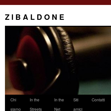
Z I B A L D O N E
Saltar
Chi
In the
In the
Siti
Contatti
al
siamo
Streets
Net
amici