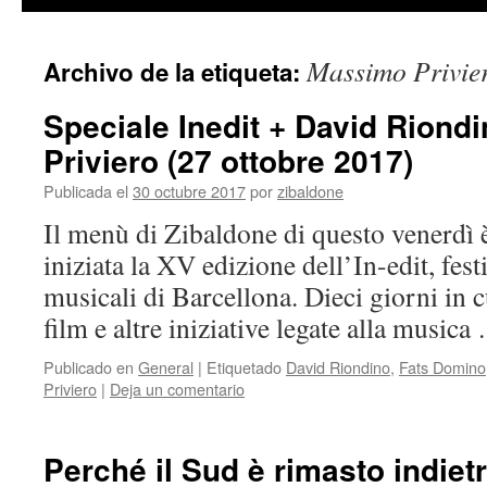
contenido
Massimo Privie
Archivo de la etiqueta:
Speciale Inedit + David Rion
Priviero (27 ottobre 2017)
Publicada el
30 octubre 2017
por
zibaldone
Il menù di Zibaldone di questo venerdì è
iniziata la XV edizione dell’In-edit, fes
musicali di Barcellona. Dieci giorni in cu
film e altre iniziative legate alla music
Publicado en
General
|
Etiquetado
David Riondino
,
Fats Domino
Priviero
|
Deja un comentario
Perché il Sud è rimasto indiet