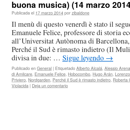
buona musica) (14 marzo 2014
Publicada el
17 marzo 2014
por
zibaldone
Il menù di questo venerdì è stato il segu
Emanuele Felice, professore di storia 
all’Universitat Autònoma di Barcellona, 
Perché il Sud è rimasto indietro (Il Muli
divisa in due: …
Sigue leyendo
→
Publicado en
General
|
Etiquetado
Alberto Alcalá
,
Alessio Aren
di Amilcare
,
Emanuele Felice
,
Hobocombo
,
Hugo Arán
,
Lorenzo
Priviero
,
Nordgarden
,
Perché il Sud è rimasto indietro
,
Roberta 
Violacida
|
Deja un comentario