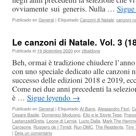
ovviamente sui generis. Nulla …
Sigue
Publicado en
General
|
Etiquetado
Canzoni di Natale
,
canzoni na
Le canzoni di Natale. Vol. 3 (
Publicada el
19 diciembre 2020
por
zibaldone
Beh, ormai è tradizione chiudere l’anno
con uno speciale dedicato alle canzoni n
successo delle edizioni 2018 e 2019, ecc
Come nei due anni precedenti la selezi
è …
Sigue leyendo
→
Publicado en
General
|
Etiquetado
Al Bano
,
Alessandro Fiori
,
C
Cesare Basile
,
Domenico Modugno
,
Elio e le Storie Tese
,
Franco
LastanzadiGreta
,
Leone di Lernia
,
Lucio Dalla
,
Mark The Hamm
Carosone
,
Ruggero de I Timidi
,
Run-DMC
,
The Residents
,
Tiny
|
Deja un comentario