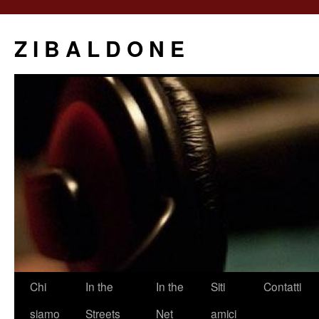
Z I B A L D O N E
Saltar
Chi
In the
In the
Siti
Contatti
al
siamo
Streets
Net
amici