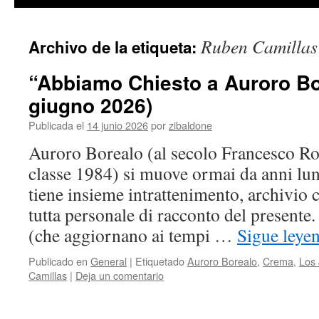
contenido
Ruben Camillas
Archivo de la etiqueta:
“Abbiamo Chiesto a Auroro B
giugno 2026)
Publicada el
14 junio 2026
por
zibaldone
Auroro Borealo (al secolo Francesco Ro
classe 1984) si muove ormai da anni lung
tiene insieme intrattenimento, archivio 
tutta personale di racconto del presente
(che aggiornano ai tempi …
Sigue leye
Publicado en
General
|
Etiquetado
Auroro Borealo
,
Crema
,
Los
Camillas
|
Deja un comentario