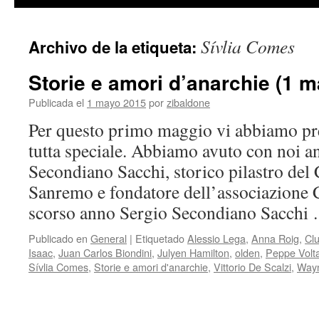
contenido
Sívlia Comes
Archivo de la etiqueta:
Storie e amori d’anarchie (1 
Publicada el
1 mayo 2015
por
zibaldone
Per questo primo maggio vi abbiamo pr
tutta speciale. Abbiamo avuto con noi a
Secondiano Sacchi, storico pilastro del
Sanremo e fondatore dell’associazione 
scorso anno Sergio Secondiano Sacch
Publicado en
General
|
Etiquetado
Alessio Lega
,
Anna Roig
,
Cl
Isaac
,
Juan Carlos Biondini
,
Julyen Hamilton
,
olden
,
Peppe Voltar
Sívlia Comes
,
Storie e amori d'anarchie
,
Vittorio De Scalzi
,
Wayn