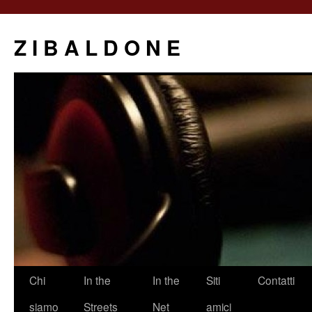
Z I B A L D O N E
Saltar
Chi
In the
In the
Siti
Contatti
al
siamo
Streets
Net
amici