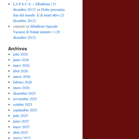
LA.P.S.U.S. » Zibaldone | 21
dicembre 2012!
en
Della (presunta)
fine del mondo. E di nient’altro (21
dicembre 2012)
samuele
en
Zibaldone Speciale
Vacanze di Natale numero 1 (28
dicembre 2012)
Archivos
julio 2026
junio 2026
mayo 2026
abril 2026
marzo 2026
febrero 2026
enero 2026
diciembre 2025
noviembre 2025
octubre 2025
septiembre 2025
julio 2025
junio 2025
mayo 2025
abril 2025
marzo 2025