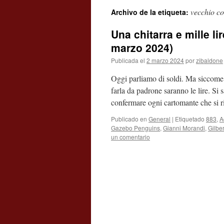
vecchio co
Archivo de la etiqueta:
contenido
Una chitarra e mille li
marzo 2024)
Publicada el
2 marzo 2024
por
zibaldone
Oggi parliamo di soldi. Ma siccome 
farla da padrone saranno le lire. Si
confermare ogni cartomante che si ri
Publicado en
General
|
Etiquetado
883
,
A
Gazebo Penguins
,
Gianni Morandi
,
Gilbe
un comentario