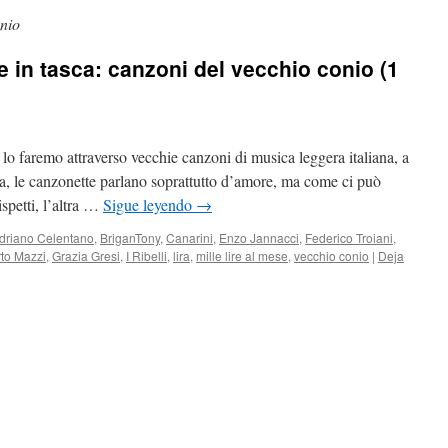
nio
re in tasca: canzoni del vecchio conio (1
lo faremo attraverso vecchie canzoni di musica leggera italiana, a
 sa, le canzonette parlano soprattutto d’amore, ma come ci può
spetti, l’altra …
Sigue leyendo
→
driano Celentano
,
BriganTony
,
Canarini
,
Enzo Jannacci
,
Federico Troiani
,
rto Mazzi
,
Grazia Gresi
,
I Ribelli
,
lira
,
mille lire al mese
,
vecchio conio
|
Deja