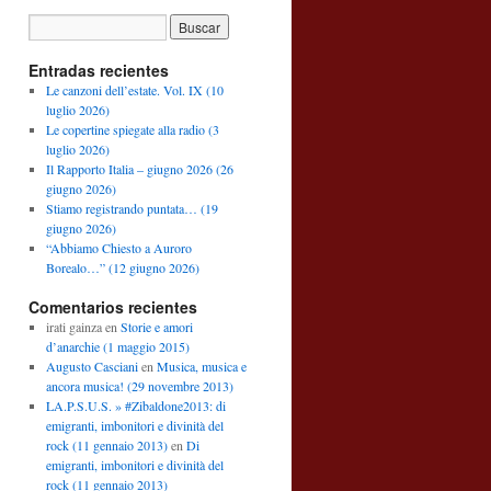
Entradas recientes
Le canzoni dell’estate. Vol. IX (10
luglio 2026)
Le copertine spiegate alla radio (3
luglio 2026)
Il Rapporto Italia – giugno 2026 (26
giugno 2026)
Stiamo registrando puntata… (19
giugno 2026)
“Abbiamo Chiesto a Auroro
Borealo…” (12 giugno 2026)
Comentarios recientes
irati gainza
en
Storie e amori
d’anarchie (1 maggio 2015)
Augusto Casciani
en
Musica, musica e
ancora musica! (29 novembre 2013)
LA.P.S.U.S. » #Zibaldone2013: di
emigranti, imbonitori e divinità del
rock (11 gennaio 2013)
en
Di
emigranti, imbonitori e divinità del
rock (11 gennaio 2013)