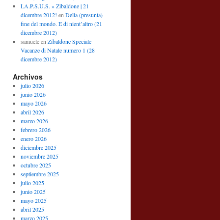
LA.P.S.U.S. » Zibaldone | 21
dicembre 2012!
en
Della (presunta)
fine del mondo. E di nient’altro (21
dicembre 2012)
samuele
en
Zibaldone Speciale
Vacanze di Natale numero 1 (28
dicembre 2012)
Archivos
julio 2026
junio 2026
mayo 2026
abril 2026
marzo 2026
febrero 2026
enero 2026
diciembre 2025
noviembre 2025
octubre 2025
septiembre 2025
julio 2025
junio 2025
mayo 2025
abril 2025
marzo 2025