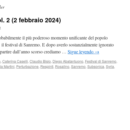
ler
ol. 2 (2 febbraio 2024)
e
babilmente il più poderoso momento unificante del popolo
): il festival di Sanremo. E dopo averlo sostanzialmente ignorato
 a partire dall’anno scorso crediamo …
Sigue leyendo
→
n
,
Caterina Caselli
,
Claudio Bisio
,
Diego Abatantuono
,
Festival di Sanremo
,
ia Martini
,
Perturbazione
,
Respinti
,
Rosalino
,
Sanremo
,
Subsonica
,
Syria
,