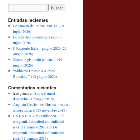
Entradas recientes
Le canzoni dell’estate. Vol. IX (10
luglio 2026)
Le copertine spiegate alla radio (3
luglio 2026)
Il Rapporto Italia – giugno 2026 (26
giugno 2026)
Stiamo registrando puntata… (19
giugno 2026)
“Abbiamo Chiesto a Auroro
Borealo…” (12 giugno 2026)
Comentarios recientes
irati gainza
en
Storie e amori
d’anarchie (1 maggio 2015)
Augusto Casciani
en
Musica, musica e
ancora musica! (29 novembre 2013)
LA.P.S.U.S. » #Zibaldone2013: di
emigranti, imbonitori e divinità del
rock (11 gennaio 2013)
en
Di
emigranti, imbonitori e divinità del
rock (11 gennaio 2013)