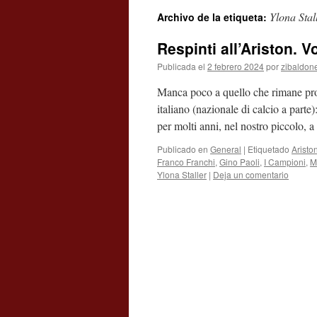
Ylona Stal
Archivo de la etiqueta:
contenido
Respinti all’Ariston. V
Publicada el
2 febrero 2024
por
zibaldon
Manca poco a quello che rimane pro
italiano (nazionale di calcio a parte
per molti anni, nel nostro piccolo,
Publicado en
General
|
Etiquetado
Aristo
Franco Franchi
,
Gino Paoli
,
I Campioni
,
M
Ylona Staller
|
Deja un comentario