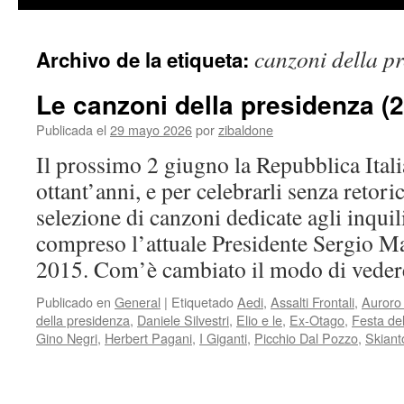
contenido
canzoni della p
Archivo de la etiqueta:
Le canzoni della presidenza (
Publicada el
29 mayo 2026
por
zibaldone
Il prossimo 2 giugno la Repubblica Ital
ottant’anni, e per celebrarli senza retor
selezione di canzoni dedicate agli inquil
compreso l’attuale Presidente Sergio Mat
2015. Com’è cambiato il modo di ved
Publicado en
General
|
Etiquetado
Aedi
,
Assalti Frontali
,
Auroro
della presidenza
,
Daniele Silvestri
,
Elio e le
,
Ex-Otago
,
Festa de
Gino Negri
,
Herbert Pagani
,
I Giganti
,
Picchio Dal Pozzo
,
Skiant