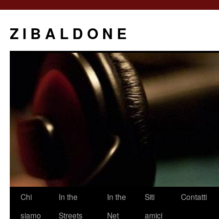
Z I B A L D O N E
Saltar
Chi
In the
In the
Siti
Contatti
al
siamo
Streets
Net
amici