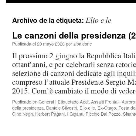
contenido
Elio e le
Archivo de la etiqueta:
Le canzoni della presidenza (
Publicada el
29 mayo 2026
por
zibaldone
Il prossimo 2 giugno la Repubblica Ital
ottant’anni, e per celebrarli senza retor
selezione di canzoni dedicate agli inquil
compreso l’attuale Presidente Sergio Mat
2015. Com’è cambiato il modo di ved
Publicado en
General
|
Etiquetado
Aedi
,
Assalti Frontali
,
Auroro
della presidenza
,
Daniele Silvestri
,
Elio e le
,
Ex-Otago
,
Festa de
Gino Negri
,
Herbert Pagani
,
I Giganti
,
Picchio Dal Pozzo
,
Skiant