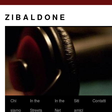
Z I B A L D O N E
Saltar
Chi
In the
In the
Siti
Contatti
al
siamo
Streets
Net
amici