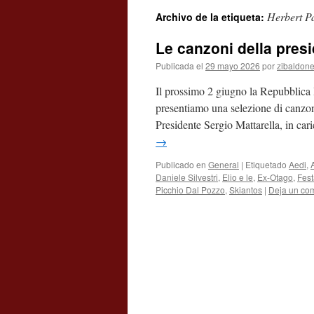
Herbert P
Archivo de la etiqueta:
contenido
Le canzoni della pres
Publicada el
29 mayo 2026
por
zibaldon
Il prossimo 2 giugno la Repubblica It
presentiamo una selezione di canzoni
Presidente Sergio Mattarella, in c
→
Publicado en
General
|
Etiquetado
Aedi
,
A
Daniele Silvestri
,
Elio e le
,
Ex-Otago
,
Fest
Picchio Dal Pozzo
,
Skiantos
|
Deja un co