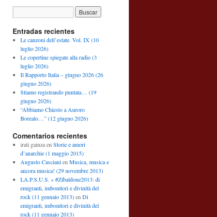
Entradas recientes
Le canzoni dell’estate. Vol. IX (10
luglio 2026)
Le copertine spiegate alla radio (3
luglio 2026)
Il Rapporto Italia – giugno 2026 (26
giugno 2026)
Stiamo registrando puntata… (19
giugno 2026)
“Abbiamo Chiesto a Auroro
Borealo…” (12 giugno 2026)
Comentarios recientes
irati gainza
en
Storie e amori
d’anarchie (1 maggio 2015)
Augusto Casciani
en
Musica, musica e
ancora musica! (29 novembre 2013)
LA.P.S.U.S. » #Zibaldone2013: di
emigranti, imbonitori e divinità del
rock (11 gennaio 2013)
en
Di
emigranti, imbonitori e divinità del
rock (11 gennaio 2013)