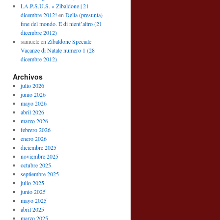
LA.P.S.U.S. » Zibaldone | 21
dicembre 2012!
en
Della (presunta)
fine del mondo. E di nient’altro (21
dicembre 2012)
samuele
en
Zibaldone Speciale
Vacanze di Natale numero 1 (28
dicembre 2012)
Archivos
julio 2026
junio 2026
mayo 2026
abril 2026
marzo 2026
febrero 2026
enero 2026
diciembre 2025
noviembre 2025
octubre 2025
septiembre 2025
julio 2025
junio 2025
mayo 2025
abril 2025
marzo 2025