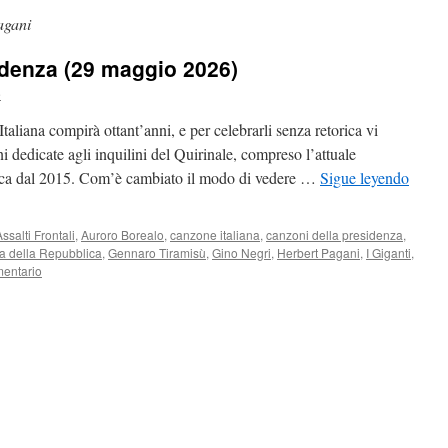
agani
idenza (29 maggio 2026)
e
aliana compirà ottant’anni, e per celebrarli senza retorica vi
 dedicate agli inquilini del Quirinale, compreso l’attuale
arica dal 2015. Com’è cambiato il modo di vedere …
Sigue leyendo
ssalti Frontali
,
Auroro Borealo
,
canzone italiana
,
canzoni della presidenza
,
a della Repubblica
,
Gennaro Tiramisù
,
Gino Negri
,
Herbert Pagani
,
I Giganti
,
mentario