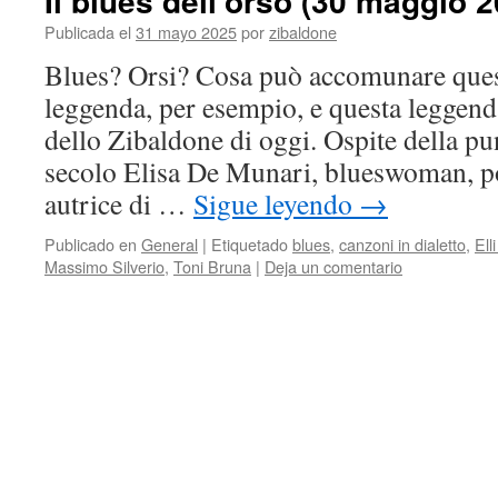
Il blues dell’orso (30 maggio 
Publicada el
31 mayo 2025
por
zibaldone
Blues? Orsi? Cosa può accomunare ques
leggenda, per esempio, e questa leggenda
dello Zibaldone di oggi. Ospite della pu
secolo Elisa De Munari, blueswoman, po
autrice di …
Sigue leyendo
→
Publicado en
General
|
Etiquetado
blues
,
canzoni in dialetto
,
Ell
Massimo Silverio
,
Toni Bruna
|
Deja un comentario