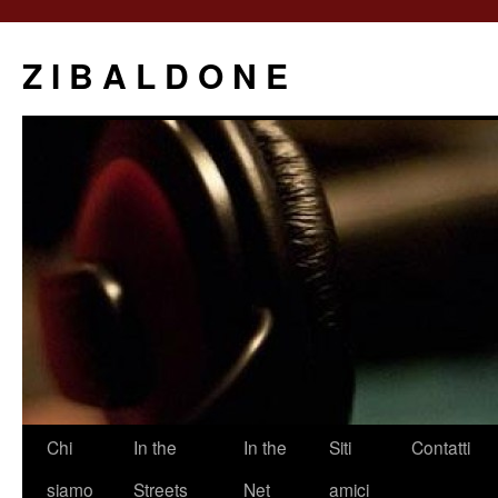
Z I B A L D O N E
Saltar
Chi
In the
In the
Siti
Contatti
al
siamo
Streets
Net
amici