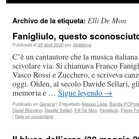
contenido
Elli De Mon
Archivo de la etiqueta:
Fanigliulo, questo sconosciuto
Publicada el
25 abril 2026
por
zibaldone
C’è un cantautore che la musica italiana 
scivolare via. Si chiamava Franco Fanigl
Vasco Rossi e Zucchero, e scriveva can
oggi. Olden, al secolo Davide Sellari, gli
memoria e …
Sigue leyendo
→
Publicado en
General
|
Etiquetado
Alessio Lega
,
Banda POPolar
David Riondino
,
Davide Sellari
,
Elli De Mon
,
Fanigliulo
,
Flavio Fe
|
Deja un comentario