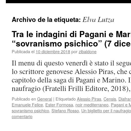
contenido
Elva Lutza
Archivo de la etiqueta:
Tra le indagini di Pagani e Mari
“sovranismo psichico” (7 dic
Publicada el
10 diciembre 2018
por
zibaldone
Il menu di questo venerdì è stato il segu
lo scrittore genovese Alessio Piras, che c
capitolo della saga di Pagani e Marino. I
naufragio (Fratelli Frilli Editore, 2018
Publicado en
General
|
Etiquetado
Alessio Piras
,
Censis
,
Diafr
Emanuele Felice
,
Ester Formosa
,
noir mediterraneo
,
Pagani e 
sovranismo psichico
,
Stefano Rosso
,
Un biglietto per il naufragio
comentario