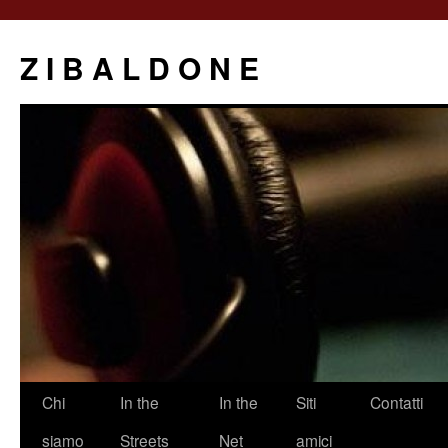
Z I B A L D O N E
Saltar
Chi
In the
In the
Siti
Contatti
al
siamo
Streets
Net
amici