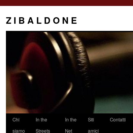
Z I B A L D O N E
Saltar
Chi
In the
In the
Siti
Contatti
al
siamo
Streets
Net
amici