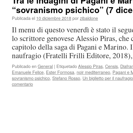
Tra le indagini di Pagani e Mari
“sovranismo psichico” (7 dic
Publicada el
10 diciembre 2018
por
zibaldone
Il menu di questo venerdì è stato il segu
lo scrittore genovese Alessio Piras, che c
capitolo della saga di Pagani e Marino. I
naufragio (Fratelli Frilli Editore, 2018
Publicado en
General
|
Etiquetado
Alessio Piras
,
Censis
,
Diafr
Emanuele Felice
,
Ester Formosa
,
noir mediterraneo
,
Pagani e 
sovranismo psichico
,
Stefano Rosso
,
Un biglietto per il naufragio
comentario