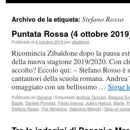
contenido
Stefano Rosso
Archivo de la etiqueta:
Puntata Rossa (4 ottobre 2019
Publicada el
6 octubre 2019
por
zibaldone
Ricomincia Zibaldone dopo la pausa est
della nuova stagione 2019/2020. Con c
accolto? Eccolo qui: – Stefano Rosso è s
cantautori della scuola romana. Andrea 
omaggiato con un bellissimo …
Sigue 
Publicado en
General
|
Etiquetado
Andrea Tarquini
,
Beppino En
Basile
,
Daniele Porretta
,
Flavio Insinna
,
Julie's Haircut
,
Marte
,
P
Stefano Rosso
,
The Winstons
,
Valentino Menghi
|
Deja un come