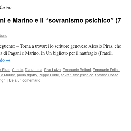
Marino
ani e Marino e il “sovranismo psichico” (7
ldone
seguente: – Torna a trovarci lo scrittore genovese Alessio Piras, che
ga di Pagani e Marino. In Un biglietto per il naufragio (Fratelli
ndo
→
o Piras
,
Censis
,
Diaframma
,
Elva Lutza
,
Emanuele Belloni
,
Emanuele Felice
,
 e Marino
,
paolo rigotto
,
Peppe Fonte
,
sovranismo psichico
,
Stefano Rosso
,
nghi
|
Deja un comentario