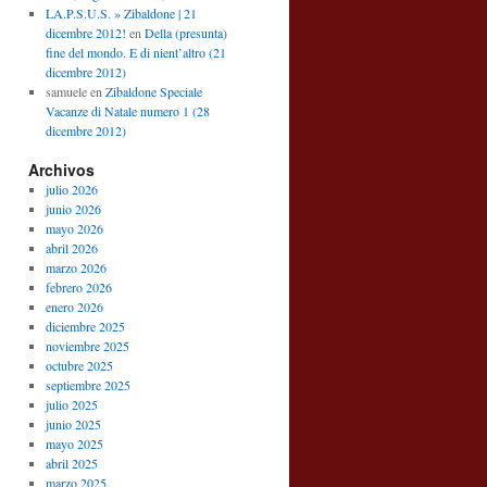
LA.P.S.U.S. » Zibaldone | 21
dicembre 2012!
en
Della (presunta)
fine del mondo. E di nient’altro (21
dicembre 2012)
samuele
en
Zibaldone Speciale
Vacanze di Natale numero 1 (28
dicembre 2012)
Archivos
julio 2026
junio 2026
mayo 2026
abril 2026
marzo 2026
febrero 2026
enero 2026
diciembre 2025
noviembre 2025
octubre 2025
septiembre 2025
julio 2025
junio 2025
mayo 2025
abril 2025
marzo 2025