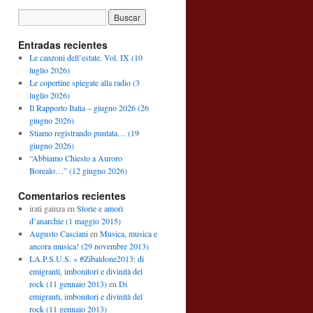
Entradas recientes
Le canzoni dell’estate. Vol. IX (10
luglio 2026)
Le copertine spiegate alla radio (3
luglio 2026)
Il Rapporto Italia – giugno 2026 (26
giugno 2026)
Stiamo registrando puntata… (19
giugno 2026)
“Abbiamo Chiesto a Auroro
Borealo…” (12 giugno 2026)
Comentarios recientes
irati gainza
en
Storie e amori
d’anarchie (1 maggio 2015)
Augusto Casciani
en
Musica, musica e
ancora musica! (29 novembre 2013)
LA.P.S.U.S. » #Zibaldone2013: di
emigranti, imbonitori e divinità del
rock (11 gennaio 2013)
en
Di
emigranti, imbonitori e divinità del
rock (11 gennaio 2013)