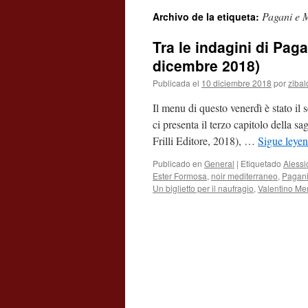
Pagani e 
Archivo de la etiqueta:
contenido
Tra le indagini di Pag
dicembre 2018)
Publicada el
10 diciembre 2018
por
ziba
Il menu di questo venerdì è stato il 
ci presenta il terzo capitolo della sa
Frilli Editore, 2018), …
Sigue leye
Publicado en
General
|
Etiquetado
Alessi
Ester Formosa
,
noir mediterraneo
,
Pagani
Un biglietto per il naufragio
,
Valentino Me