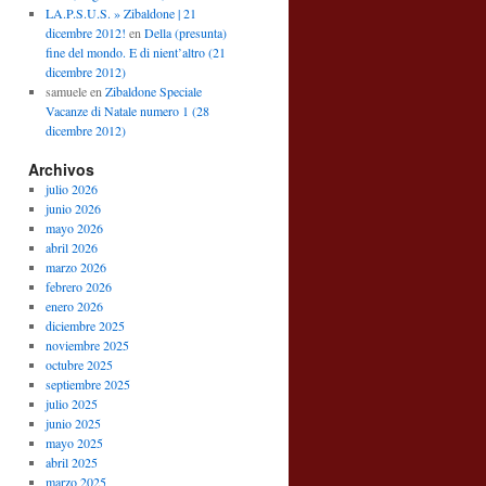
LA.P.S.U.S. » Zibaldone | 21
dicembre 2012!
en
Della (presunta)
fine del mondo. E di nient’altro (21
dicembre 2012)
samuele
en
Zibaldone Speciale
Vacanze di Natale numero 1 (28
dicembre 2012)
Archivos
julio 2026
junio 2026
mayo 2026
abril 2026
marzo 2026
febrero 2026
enero 2026
diciembre 2025
noviembre 2025
octubre 2025
septiembre 2025
julio 2025
junio 2025
mayo 2025
abril 2025
marzo 2025