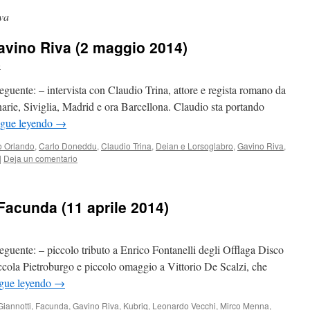
va
avino Riva (2 maggio 2014)
e
seguente: – intervista con Claudio Trina, attore e regista romano da
anarie, Siviglia, Madrid e ora Barcellona. Claudio sta portando
igue leyendo
→
o Orlando
,
Carlo Doneddu
,
Claudio Trina
,
Deian e Lorsoglabro
,
Gavino Riva
,
|
Deja un comentario
Facunda (11 aprile 2014)
 seguente: – piccolo tributo a Enrico Fontanelli degli Offlaga Disco
cola Pietroburgo e piccolo omaggio a Vittorio De Scalzi, che
gue leyendo
→
iannotti
,
Facunda
,
Gavino Riva
,
Kubriq
,
Leonardo Vecchi
,
Mirco Menna
,