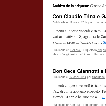
Gavino Ri
Archivo de la etiqueta:
contenido
Con Claudio Trina e G
Publicada el
12 mayo 2014
por
zibaldon
Il menù di questo venerdì è stato il 
vari anni attivo in Spagna, tra le C
avanti un progetto teatrale che …
S
Publicado en
General
|
Etiquetado
Angel
Marco Poggiolesi & Ferdinando Romano
Con Cece Giannotti e 
Publicada el
17 abril 2014
por
zibaldone
Il menù di questo venerdì è stato il
Pax, di cui vi abbiamo proposto Pic
giovedì 10 aprile ha suonato a …
Si
Publicado en
General
|
Etiquetado
Cece G