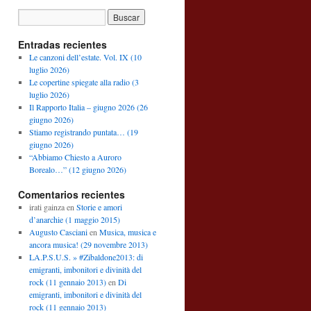
Entradas recientes
Le canzoni dell’estate. Vol. IX (10
luglio 2026)
Le copertine spiegate alla radio (3
luglio 2026)
Il Rapporto Italia – giugno 2026 (26
giugno 2026)
Stiamo registrando puntata… (19
giugno 2026)
“Abbiamo Chiesto a Auroro
Borealo…” (12 giugno 2026)
Comentarios recientes
irati gainza
en
Storie e amori
d’anarchie (1 maggio 2015)
Augusto Casciani
en
Musica, musica e
ancora musica! (29 novembre 2013)
LA.P.S.U.S. » #Zibaldone2013: di
emigranti, imbonitori e divinità del
rock (11 gennaio 2013)
en
Di
emigranti, imbonitori e divinità del
rock (11 gennaio 2013)