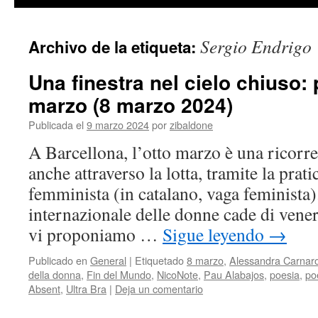
contenido
Sergio Endrigo
Archivo de la etiqueta:
Una finestra nel cielo chiuso: 
marzo (8 marzo 2024)
Publicada el
9 marzo 2024
por
zibaldone
A Barcellona, l’otto marzo è una ricorre
anche attraverso la lotta, tramite la prat
femminista (in catalano, vaga feminista)
internazionale delle donne cade di vener
vi proponiamo …
Sigue leyendo
→
Publicado en
General
|
Etiquetado
8 marzo
,
Alessandra Carnaro
della donna
,
Fin del Mundo
,
NicoNote
,
Pau Alabajos
,
poesia
,
po
Absent
,
Ultra Bra
|
Deja un comentario