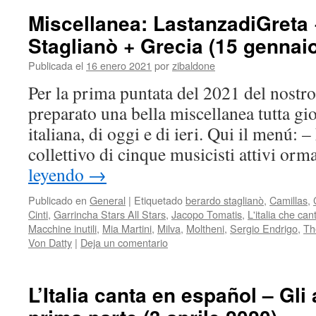
Miscellanea: LastanzadiGreta
Staglianò + Grecia (15 gennai
Publicada el
16 enero 2021
por
zibaldone
Per la prima puntata del 2021 del nostr
preparato una bella miscellanea tutta gi
italiana, di oggi e di ieri. Qui il menú:
collettivo di cinque musicisti attivi or
leyendo
→
Publicado en
General
|
Etiquetado
berardo staglianò
,
Camillas
,
Cinti
,
Garrincha Stars All Stars
,
Jacopo Tomatis
,
L'italia che can
Macchine inutili
,
Mia Martini
,
Milva
,
Moltheni
,
Sergio Endrigo
,
Th
Von Datty
|
Deja un comentario
L’Italia canta en español – Gli