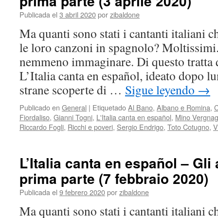
prima parte (3 aprile 2020)
Publicada el
3 abril 2020
por
zibaldone
Ma quanti sono stati i cantanti italiani 
le loro canzoni in spagnolo? Moltissimi
nemmeno immaginare. Di questo tratta q
L’Italia canta en español, ideato dopo l
strane scoperte di …
Sigue leyendo
→
Publicado en
General
|
Etiquetado
Al Bano
,
Albano e Romina
,
C
Fiordaliso
,
Gianni Togni
,
L'Italia canta en español
,
Mino Vergnag
Riccardo Fogli
,
Ricchi e poveri
,
Sergio Endrigo
,
Toto Cotugno
,
V
L’Italia canta en español – Gli
prima parte (7 febbraio 2020)
Publicada el
9 febrero 2020
por
zibaldone
Ma quanti sono stati i cantanti italiani 