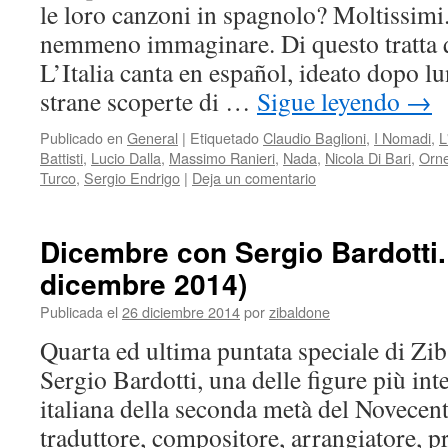
le loro canzoni in spagnolo? Moltissimi
nemmeno immaginare. Di questo tratta q
L’Italia canta en español, ideato dopo l
strane scoperte di …
Sigue leyendo
→
Publicado en
General
|
Etiquetado
Claudio Baglioni
,
I Nomadi
,
L
Battisti
,
Lucio Dalla
,
Massimo Ranieri
,
Nada
,
Nicola Di Bari
,
Orne
Turco
,
Sergio Endrigo
|
Deja un comentario
Dicembre con Sergio Bardotti.
dicembre 2014)
Publicada el
26 diciembre 2014
por
zibaldone
Quarta ed ultima puntata speciale di Zi
Sergio Bardotti, una delle figure più int
italiana della seconda metà del Novecent
traduttore, compositore, arrangiatore, p