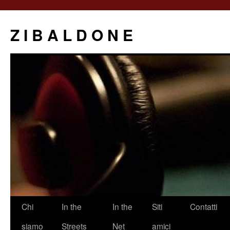
Z I B A L D O N E
Saltar
Chi
In the
In the
Siti
Contatti
al
siamo
Streets
Net
amici