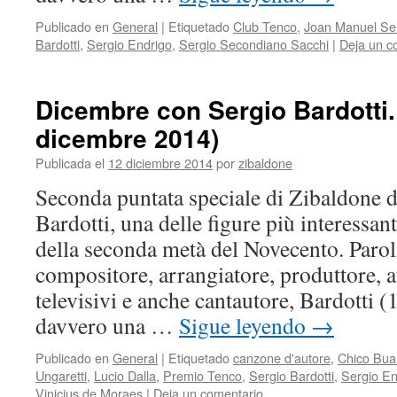
Publicado en
General
|
Etiquetado
Club Tenco
,
Joan Manuel Ser
Bardotti
,
Sergio Endrigo
,
Sergio Secondiano Sacchi
|
Deja un c
Dicembre con Sergio Bardotti. 
dicembre 2014)
Publicada el
12 diciembre 2014
por
zibaldone
Seconda puntata speciale di Zibaldone d
Bardotti, una delle figure più interessant
della seconda metà del Novecento. Paroli
compositore, arrangiatore, produttore,
televisivi e anche cantautore, Bardotti 
davvero una …
Sigue leyendo
→
Publicado en
General
|
Etiquetado
canzone d'autore
,
Chico Bua
Ungaretti
,
Lucio Dalla
,
Premio Tenco
,
Sergio Bardotti
,
Sergio En
Vinicius de Moraes
|
Deja un comentario