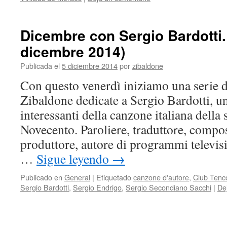
Dicembre con Sergio Bardotti. G
dicembre 2014)
Publicada el
5 diciembre 2014
por
zibaldone
Con questo venerdì iniziamo una serie di
Zibaldone dedicate a Sergio Bardotti, un
interessanti della canzone italiana della
Novecento. Paroliere, traduttore, compos
produttore, autore di programmi televisi
…
Sigue leyendo
→
Publicado en
General
|
Etiquetado
canzone d'autore
,
Club Tenc
Sergio Bardotti
,
Sergio Endrigo
,
Sergio Secondiano Sacchi
|
De